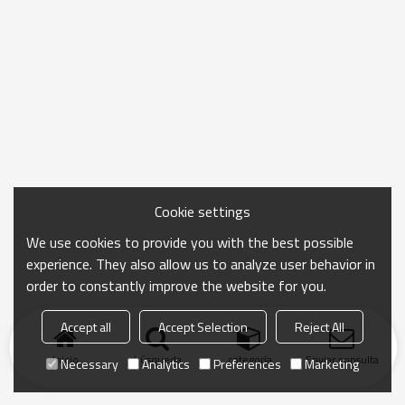
Cookie settings
We use cookies to provide you with the best possible
experience. They also allow us to analyze user behavior in
order to constantly improve the website for you.
Accept all
Accept Selection
Reject All
Inicio
búsqueda
categoría
Enviar consulta
Necessary
Analytics
Preferences
Marketing